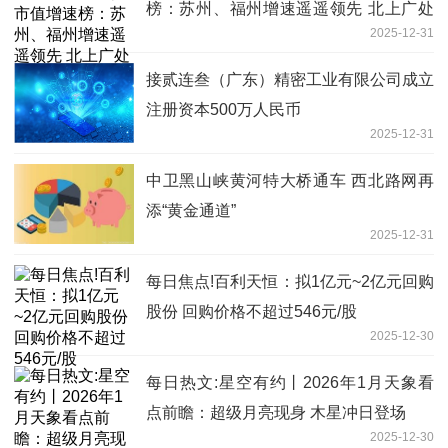
榜：苏州、福州增速遥遥领先 北上广处
2025-12-31
于中下 青岛市值持平去年
接贰连叁（广东）精密工业有限公司成立
注册资本500万人民币
2025-12-31
中卫黑山峡黄河特大桥通车 西北路网再
添“黄金通道”
2025-12-31
每日焦点!百利天恒：拟1亿元~2亿元回购
股份 回购价格不超过546元/股
2025-12-30
每日热文:星空有约丨2026年1月天象看
点前瞻：超级月亮现身 木星冲日登场
2025-12-30