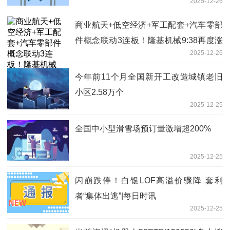
2025-12-26
商业航天+低空经济+军工配套+汽车零部
件概念联动3连板！隆基机械9:38再度涨
2025-12-26
停，背后逻辑揭晓
今年前11个月全国新开工改造城镇老旧
小区2.58万个
2025-12-25
全国中小型滑雪场预订量激增超200%
2025-12-25
闪崩跌停！白银LOF高溢价骤降 套利
者“集体出逃”|每日时讯
2025-12-25