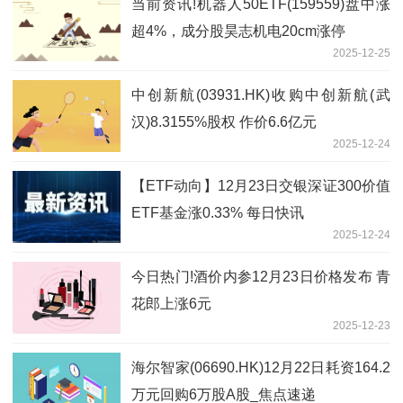
当前资讯!机器人50ETF(159559)盘中涨
超4%，成分股昊志机电20cm涨停
2025-12-25
中创新航(03931.HK)收购中创新航(武
汉)8.3155%股权 作价6.6亿元
2025-12-24
【ETF动向】12月23日交银深证300价值
ETF基金涨0.33% 每日快讯
2025-12-24
今日热门!酒价内参12月23日价格发布 青
花郎上涨6元
2025-12-23
海尔智家(06690.HK)12月22日耗资164.2
万元回购6万股A股_焦点速递