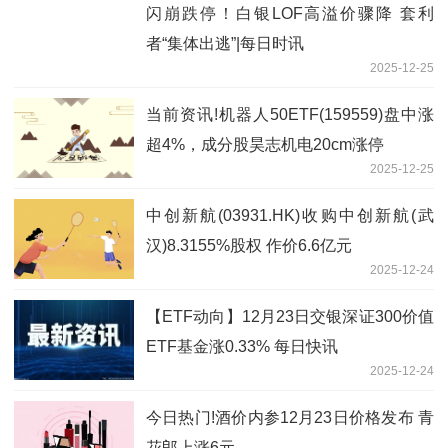
闪崩跌停！白银LOF高溢价骤降 套利
者“集体出逃”|每日时讯
2025-12-25
当前资讯!机器人50ETF(159559)盘中涨
超4%，成分股昊志机电20cm涨停
2025-12-25
中创新航(03931.HK)收购中创新航(武
汉)8.3155%股权 作价6.6亿元
2025-12-24
【ETF动向】12月23日交银深证300价值
ETF基金涨0.33% 每日快讯
2025-12-24
今日热门!酒价内参12月23日价格发布 青
花郎上涨6元