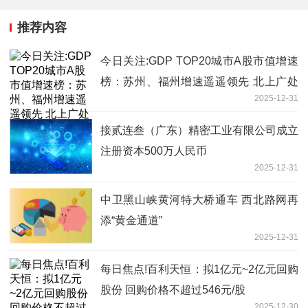
推荐内容
今日关注:GDP TOP20城市A股市值增速
榜：苏州、福州增速遥遥领先 北上广处
2025-12-31
于中下 青岛市值持平去年
接贰连叁（广东）精密工业有限公司成立
注册资本500万人民币
2025-12-31
中卫黑山峡黄河特大桥通车 西北路网再
添“黄金通道”
2025-12-31
每日焦点!百利天恒：拟1亿元~2亿元回购
股份 回购价格不超过546元/股
2025-12-30