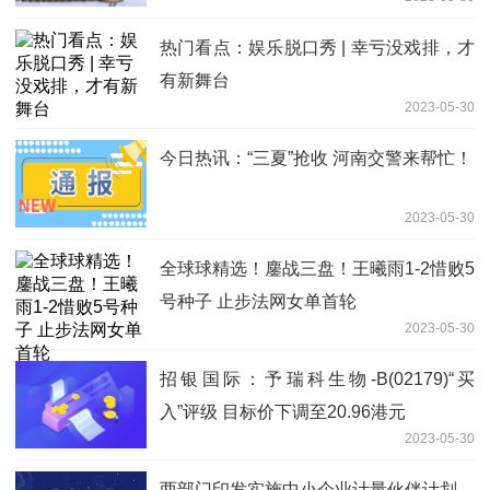
热门看点：娱乐脱口秀 | 幸亏没戏排，才
有新舞台
2023-05-30
今日热讯：“三夏”抢收 河南交警来帮忙！
2023-05-30
全球球精选！鏖战三盘！王曦雨1-2惜败5
号种子 止步法网女单首轮
2023-05-30
招银国际：予瑞科生物-B(02179)“买
入”评级 目标价下调至20.96港元
2023-05-30
两部门印发实施中小企业计量伙伴计划