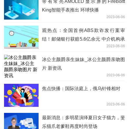
带有常亮AMOLED显示屏的FireBoltt
King智能手表推出 环球快播
2023-06-06
观热点：全国首例ABS欺诈发行案审
结！邮储银行获赔5.6亿余元 中介机构承
2023-06-06
担连带赔偿责任
冰公主颜爵亲生妹妹_冰公主颜爵亲吻图
片 新资讯
2023-06-06
焦点快播：国际法庭上，俄乌针锋相对
2023-06-06
最新消息：多明星演绎夏日女子猫力，斐
乐猫爪老爹鞋再度时尚登场