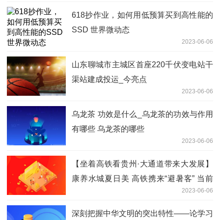
618抄作业，如何用低预算买到高性能的
SSD 世界微动态
2023-06-06
山东聊城市主城区首座220千伏变电站干
渠站建成投运_今亮点
2023-06-06
乌龙茶 功效是什么_乌龙茶的功效与作用
有哪些 乌龙茶的哪些
2023-06-06
【坐着高铁看贵州·大通道带来大发展】
康养水城夏日美 高铁携来“避暑客” 当前
2023-06-06
观点
深刻把握中华文明的突出特性——论学习