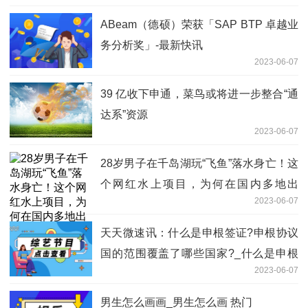
ABeam（德硕）荣获「SAP BTP 卓越业
务分析奖」-最新快讯
2023-06-07
39 亿收下申通，菜鸟或将进一步整合“通
达系”资源
2023-06-07
28岁男子在千岛湖玩“飞鱼”落水身亡！这
个网红水上项目，为何在国内多地出
2023-06-07
事？-天天快看
天天微速讯：什么是申根签证?申根协议
国的范围覆盖了哪些国家?_什么是申根
2023-06-07
签证
男生怎么画画_男生怎么画 热门