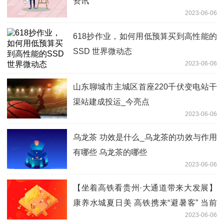
资讯
2023-06-06
618抄作业，如何用低预算买到高性能的
SSD 世界微动态
2023-06-06
山东聊城市主城区首座220千伏变电站干
渠站建成投运_今亮点
2023-06-06
乌龙茶 功效是什么_乌龙茶的功效与作用
有哪些 乌龙茶的哪些
2023-06-06
【坐着高铁看贵州·大通道带来大发展】
康养水城夏日美 高铁携来“避暑客” 当前
2023-06-06
观点