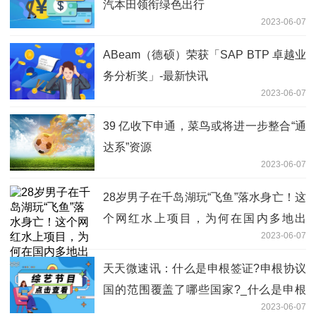
汽本田领衔绿色出行
2023-06-07
ABeam（德硕）荣获「SAP BTP 卓越业
务分析奖」-最新快讯
2023-06-07
39 亿收下申通，菜鸟或将进一步整合“通
达系”资源
2023-06-07
28岁男子在千岛湖玩“飞鱼”落水身亡！这
个网红水上项目，为何在国内多地出
2023-06-07
事？-天天快看
天天微速讯：什么是申根签证?申根协议
国的范围覆盖了哪些国家?_什么是申根
2023-06-07
签证