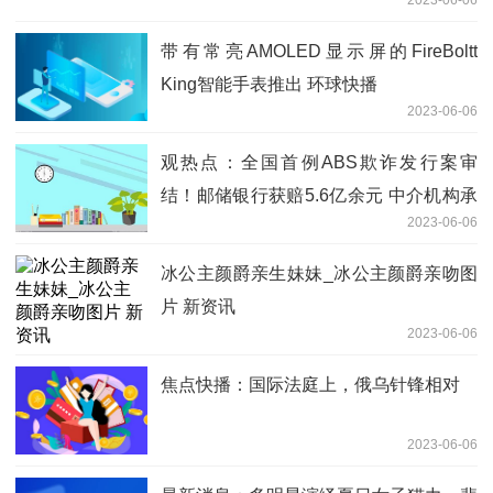
2023-06-06
带有常亮AMOLED显示屏的FireBoltt
King智能手表推出 环球快播
2023-06-06
观热点：全国首例ABS欺诈发行案审
结！邮储银行获赔5.6亿余元 中介机构承
2023-06-06
担连带赔偿责任
冰公主颜爵亲生妹妹_冰公主颜爵亲吻图
片 新资讯
2023-06-06
焦点快播：国际法庭上，俄乌针锋相对
2023-06-06