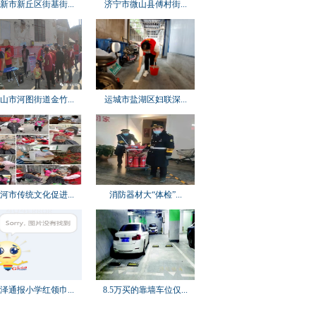
新市新丘区街基街...
济宁市微山县傅村街...
山市河图街道金竹...
运城市盐湖区妇联深...
河市传统文化促进...
消防器材大“体检”...
泽通报小学红领巾...
8.5万买的靠墙车位仅...