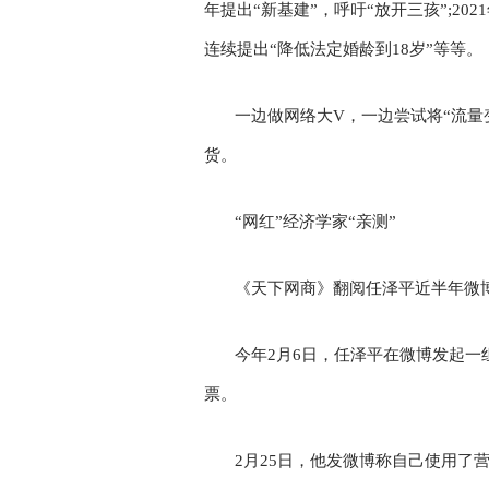
年提出“新基建”，呼吁“放开三孩”;20
连续提出“降低法定婚龄到18岁”等等。
一边做网络大V，一边尝试将“流量
货。
“网红”经济学家“亲测”
《天下网商》翻阅任泽平近半年微博
今年2月6日，任泽平在微博发起一组
票。
2月25日，他发微博称自己使用了