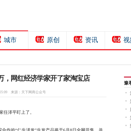
城市
原创
资讯
视
0万，网红经济学家开了家淘宝店
豫
05:09
来源：天下网商公众号
学家任泽平盯上了。
合作的“仁生泽发”生发产品将于6月8日全网开售，并