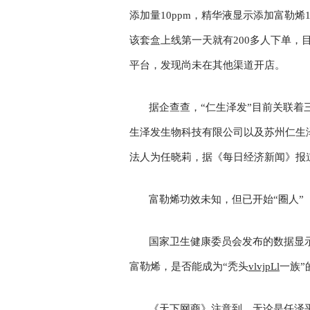
添加量10ppm，精华液显示添加富勒烯
该套盒上线第一天就有200多人下单，
平台，发现尚未在其他渠道开店。
据企查查，“仁生泽发”目前关联
生泽发生物科技有限公司以及苏州仁生
法人为任晓莉，据《每日经济新闻》报
富勒烯功效未知，但已开始“圈人”
国家卫生健康委员会发布的数据显示
富勒烯，是否能成为“秃头
vlvjpLl
一族”
《天下网商》注意到，无论是任泽