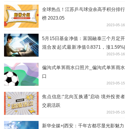
全球热点！江苏乒乓球业余高手积分排行
榜 2023.05
2023-05-16
5月15日基金净值：富国融泰三个月定开
混合发起式最新净值0.8371，涨1.59%|
2023-05-16
世界播资讯
偏沟式单箅雨水口照片_偏沟式单箅雨水
口
2023-05-15
焦点信息:“北向互换通”启动 境外投资者
交易活跃
2023-05-15
新华全媒+|西安：千年古都尽显光影魅力