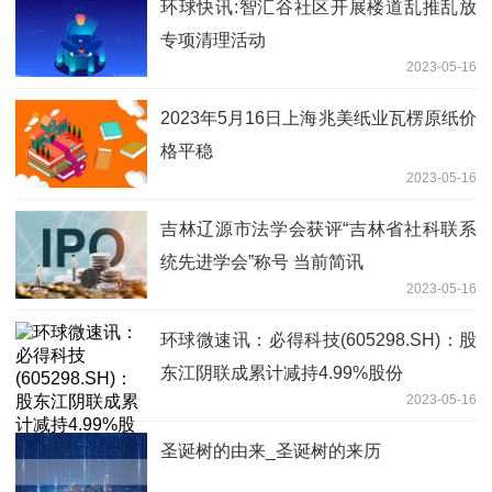
环球快讯:智汇谷社区开展楼道乱推乱放
专项清理活动
2023-05-16
2023年5月16日上海兆美纸业瓦楞原纸价
格平稳
2023-05-16
吉林辽源市法学会获评“吉林省社科联系
统先进学会”称号 当前简讯
2023-05-16
环球微速讯：必得科技(605298.SH)：股
东江阴联成累计减持4.99%股份
2023-05-16
圣诞树的由来_圣诞树的来历